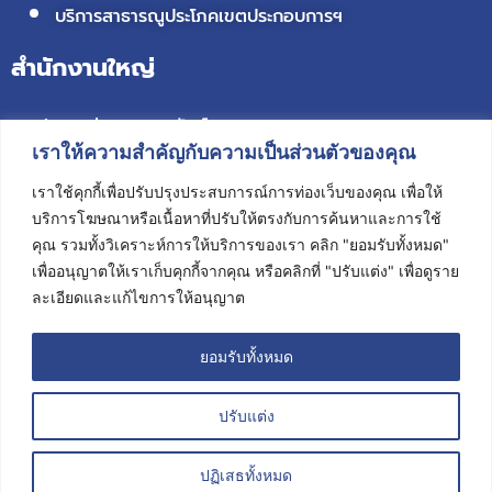
บริการสาธารณูประโภคเขตประกอบการฯ
สำนักงานใหญ่
120/88 หมู่ 6 ถ.เทพารักษ์
เราให้ความสำคัญกับความเป็นส่วนตัวของคุณ
ต.บางเมือง อ.เมืองสมุทรปราการ
เราใช้คุกกี้เพื่อปรับปรุงประสบการณ์การท่องเว็บของคุณ เพื่อให้
จ.สมุทรปราการ 10270
บริการโฆษณาหรือเนื้อหาที่ปรับให้ตรงกับการค้นหาและการใช้
คุณ รวมทั้งวิเคราะห์การให้บริการของเรา คลิก "ยอมรับทั้งหมด"
สำนักงานระยองและศูนย์บำบัดน้ำเสีย
เพื่ออนุญาตให้เราเก็บคุกกี้จากคุณ หรือคลิกที่ "ปรับแต่ง" เพื่อดูราย
ละเอียดและแก้ไขการให้อนุญาต
60 หมู่ 3 ต.มาบยางพร อ.ปลวกแดง
จ.ระยอง 21140
ยอมรับทั้งหมด
ปรับแต่ง
Copyright © Siam Environmental Technologies Co.,
สอบถามเพิ่มเติม
ปฏิเสธทั้งหมด
Ltd.